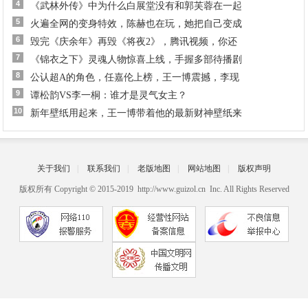
4
《武林外传》中为什么白展堂没有和郭芙蓉在一起
5
火遍全网的变身特效，陈赫也在玩，她把自己变成
6
毁完《庆余年》再毁《将夜2》，腾讯视频，你还
7
《锦衣之下》灵魂人物惊喜上线，手握多部待播剧
8
公认超A的角色，任嘉伦上榜，王一博震撼，李现
9
谭松韵VS李一桐：谁才是灵气女主？
10
新年壁纸用起来，王一博带着他的最新财神壁纸来
关于我们
|
联系我们
|
老版地图
|
网站地图
|
版权声明
版权所有 Copyright © 2015-2019 http://www.guizol.cn Inc. All Rights Reserved