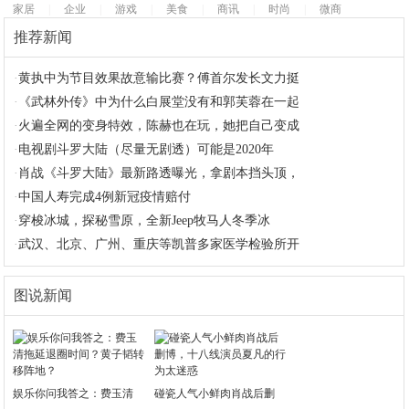
家居
|
企业
|
游戏
|
美食
|
商讯
|
时尚
|
微商
推荐新闻
·
黄执中为节目效果故意输比赛？傅首尔发长文力挺
·
《武林外传》中为什么白展堂没有和郭芙蓉在一起
·
火遍全网的变身特效，陈赫也在玩，她把自己变成
·
电视剧斗罗大陆（尽量无剧透）可能是2020年
·
肖战《斗罗大陆》最新路透曝光，拿剧本挡头顶，
·
中国人寿完成4例新冠疫情赔付
·
穿梭冰城，探秘雪原，全新Jeep牧马人冬季冰
·
武汉、北京、广州、重庆等凯普多家医学检验所开
图说新闻
娱乐你问我答之：费玉清
碰瓷人气小鲜肉肖战后删