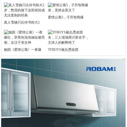
爱情公寓5，子乔智商爆
真人雪姨只比何书桓大2
她因《爱情公寓》一夜爆
TFBOYS被怂恿改团