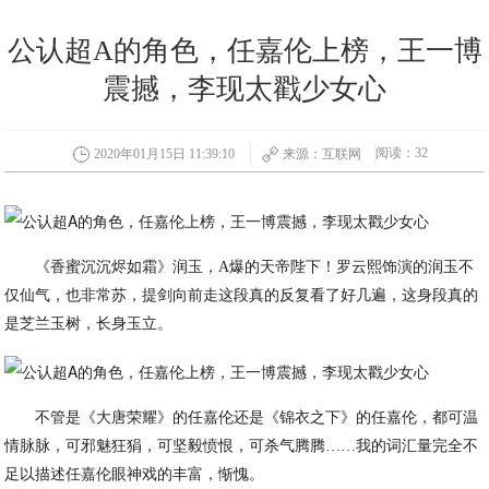
公认超A的角色，任嘉伦上榜，王一博
震撼，李现太戳少女心
阅读：32
2020年01月15日 11:39:10
来源：互联网
《香蜜沉沉烬如霜》润玉，A爆的天帝陛下！罗云熙饰演的润玉不
仅仙气，也非常苏，提剑向前走这段真的反复看了好几遍，这身段真的
是芝兰玉树，长身玉立。
不管是《大唐荣耀》的任嘉伦还是《锦衣之下》的任嘉伦，都可温
情脉脉，可邪魅狂狷，可坚毅愤恨，可杀气腾腾……我的词汇量完全不
足以描述任嘉伦眼神戏的丰富，惭愧。