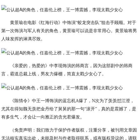
黄景瑜在电影《红海行动》中饰演“蛟龙突击队”狙击手顾顺。对于
第一次饰演与军人有关的角色，黄景瑜可以说是非常用心。黄景瑜将男
人味发挥的淋漓尽致。
《亲爱的，热爱的》中李现饰演的韩商言，因为这部剧中的韩商
言，霸道总裁上线，男友力爆棚，简直太戳少女心了。
《陈情令》中王一博饰演的蓝忘机A爆了，N次为了羡羡怼江澄，
尤其在得知魏无羡把金丹给了舅舅的那一句“滚开”，真的是震撼了，是
有多生气，才会让一向雅正的含光君爆发。
（免责声明：我们致力于保护作者版权，注重分享，被刊用文章因
无法核实真实出处，未能及时与作者取得联系，或有版权异议的，请联