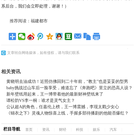
系后台，我们会立即处理，谢谢！）
推荐阅读：
福建都市
文章转自网络媒体，如有侵权，请与我们联系
相关资讯
黄晓明去油成功！近照仿佛回到二十年前，“教主”也是妥妥的型男
baby挑战过山车后一脸享受，难道忘了《奔跑吧》里立的恐高人设？
新年壁纸用起来，王一博带着他的最新财神壁纸来了
谭松韵VS李一桐：谁才是灵气女主？
公认超A的角色，任嘉伦上榜，王一博震撼，李现太戳少女心
《锦衣之下》灵魂人物惊喜上线，手握多部待播剧的他能否爆红？
栏目导航
首页
|
资讯
|
财经
|
科技
|
娱乐
|
汽车
|