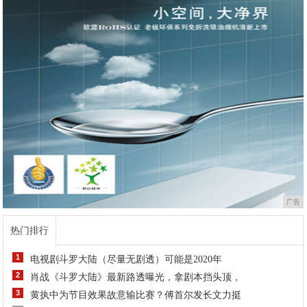
广告
热门排行
1
电视剧斗罗大陆（尽量无剧透）可能是2020年
2
肖战《斗罗大陆》最新路透曝光，拿剧本挡头顶，
3
黄执中为节目效果故意输比赛？傅首尔发长文力挺