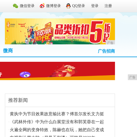
微信登录
微博登录
QQ登录
登录
注册
广告
微商
广告招商
广告
推荐新闻
·
黄执中为节目效果故意输比赛？傅首尔发长文力挺
·
《武林外传》中为什么白展堂没有和郭芙蓉在一起
·
火遍全网的变身特效，陈赫也在玩，她把自己变成