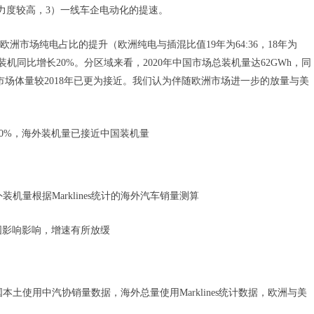
力度较高，3）一线车企电动化的提速。
洲市场纯电占比的提升（欧洲纯电与插混比值19年为64:36，18年为
装机同比增长20%。分区域来看，2020年中国市场总装机量达62GWh，同
电市场体量较2018年已更为接近。我们认为伴随欧洲市场进一步的放量与美
超20%，海外装机量已接近中国装机量
外装机量根据Marklines统计的海外汽车销量测算
美国影响影响，增速有所放缓
中国本土使用中汽协销量数据，海外总量使用Marklines统计数据，欧洲与美