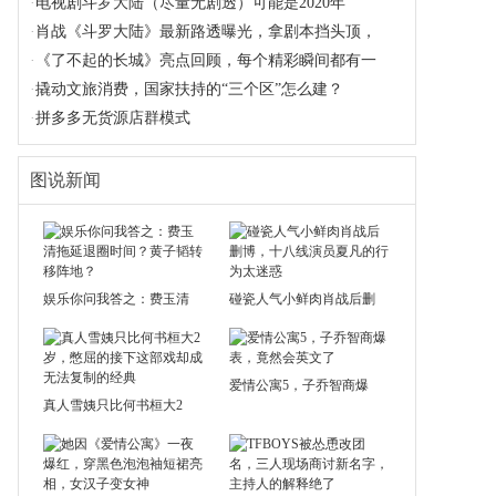
·
电视剧斗罗大陆（尽量无剧透）可能是2020年
·
肖战《斗罗大陆》最新路透曝光，拿剧本挡头顶，
·
《了不起的长城》亮点回顾，每个精彩瞬间都有一
·
撬动文旅消费，国家扶持的“三个区”怎么建？
·
拼多多无货源店群模式
图说新闻
娱乐你问我答之：费玉清
碰瓷人气小鲜肉肖战后删
爱情公寓5，子乔智商爆
真人雪姨只比何书桓大2