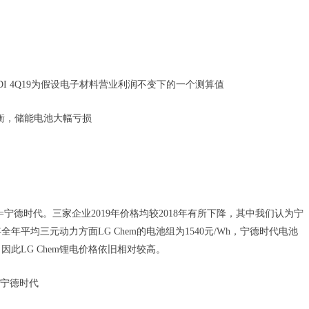
DI 4Q19为假设电子材料营业利润不变下的一个测算值
亏平衡，储能电池大幅亏损
t;=宁德时代。三家企业2019年价格均较2018年有所下降，其中我们认为宁
年平均三元动力方面LG Chem的电池组为1540元/Wh，宁德时代电池
h，因此LG Chem锂电价格依旧相对较高。
;=宁德时代