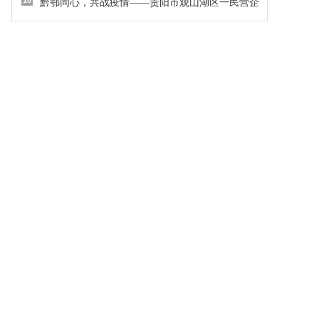
10
黔鄂同心，共战疫情——贵阳市观山湖区一民营企