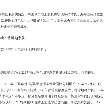
市场销量下滑的情况下中国动力电池装机终实现平稳增长；海外龙头艰难走
扭亏。2020是全球电动化大周期的启动元年，随着龙头车企全面放量，我们认
龙头企业将乘势爆发。
e 作者：曾韬 赵宇辰
维度对全球动力电池行业进行剖析：
量增长6%至222万辆，锂电测算总装机量达112GWh，同增20%。
019年中国/欧洲/美国/新能源车销量同比分别增长-5%/45%/-9%，欧
增长。其中中国市场主要受：1）补贴退坡幅度较大，考虑地补后较2018年
降清库存及车市承压下部分区域放开油车牌照影响。美国市场我们认为核心
市场认可，2）特斯拉M3在本土渗透率已达高位。而欧洲则受益于：1）