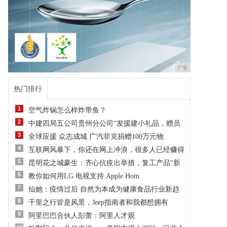
广告
热门排行
1
空气炸锅怎么样炸带鱼？
2
中建四局五公司贵州分公司“发援建小礼品，赠员
3
全球应援 众志成城 广汽菲克捐赠100万元物
4
互联网风暴下，你还在网上冲浪，很多人已经赚得
5
昆明花之城豪生：齐心抗疫出举措，复工产品“新
6
教你如何用LG 电视支持 Apple Hom
7
仙她：疫情过后 自然为本成为健康食品行业新趋
8
千里之行皆是风景，Jeep指南者和我都想拥有
9
阿里巴巴合伙人彭蕾：阿里人才观