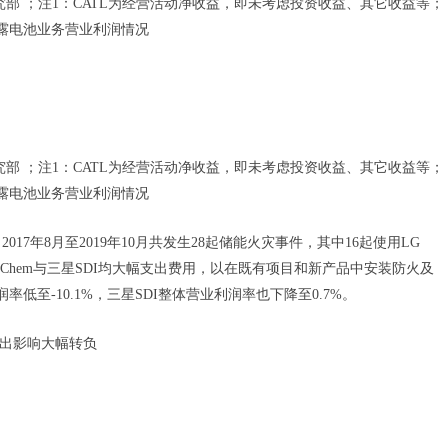
金公司研究部 ；注1：CATL为经营活动净收益，即未考虑投资收益、其它收益等；
披露电池业务营业利润情况
金公司研究部 ；注1：CATL为经营活动净收益，即未考虑投资收益、其它收益等；
披露电池业务营业利润情况
7年8月至2019年10月共发生28起储能火灾事件，其中16起使用LG
LG Chem与三星SDI均大幅支出费用，以在既有项目和新产品中安装防火及
润率低至-10.1%，三星SDI整体营业利润率也下降至0.7%。
性支出影响大幅转负