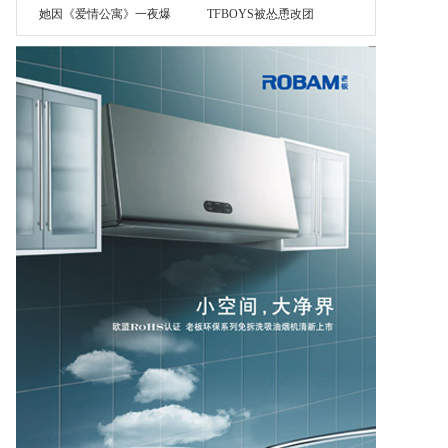
她因《爱情公寓》一夜爆
TFBOYS被怂恿改团