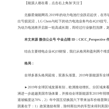
【能源人都在看，点击右上角加'关注'】
北极星储能网讯:2019年的动力电池行业跌宕起伏，在
出亏损泥沼，LG Chem与松下的动力电池业务均在4Q19
为动力电池将开启新一轮高成长期，而经过行业惨烈洗牌，
本文来源 微信公众号 中金点睛 ID：CICC_Perspectiv
结合主要锂电企业4Q19财报，我们从格局和盈利两个
格局：
全球多寡头格局延续，双寡头渐显。2019年新能源车全球销
►2019年全球区域发展有别，欧洲推动增长。分区域来看，2
洲进一步超越美国市场体量，并推动全球新能源车2019年弱
退坡幅度达70%，2）年中国五切换国六下带来油车价格普
因素在于：1）政策激励有限，除特斯拉外的车型未得到美国