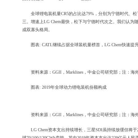
全球锂电装机量CR5的占比达79%，分别为宁德时代、松下、
三。增速上LG Chem最快，松下与宁德时代次之。我们认为随
成双寡头格局。
图表: CATL继续占据全球装机量榜首，LG Chem快速提
资料来源：GGII，Marklines，中金公司研究部；注：海
图表: 2019年全球动力锂电装机份额构成
资料来源：GGII，Marklines，中金公司研究部；注：海
LG Chem资本支出持续增长，三星SDI虽持续放缓但将于202
球70/100/120GWh产能，其中2019年资本支出达229亿