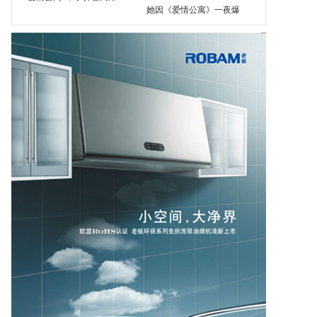
她因《爱情公寓》一夜爆