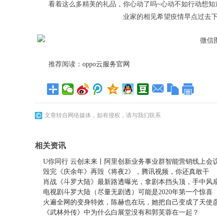
看着这么多精美的礼品，你心动了吗~
心动不如行动
想知
业家的相见希望疫情早点过去下
推荐阅读：
oppo云服务官网
文章转自网络媒体，如有侵权，请与我们联系
相关资讯
U你同行 云创未来丨阿里创新业务事业群智能营销线上会
毁完《庆余年》再毁《将夜2》，腾讯视频，你还真敢干
肖战《斗罗大陆》最新路透曝光，拿剧本挡头顶，手中风
电视剧斗罗大陆（尽量无剧透）可能是2020年第一个惊喜
火遍全网的变身特效，陈赫也在玩，她把自己变成了天使
《武林外传》中为什么白展堂没有和郭芙蓉在一起？