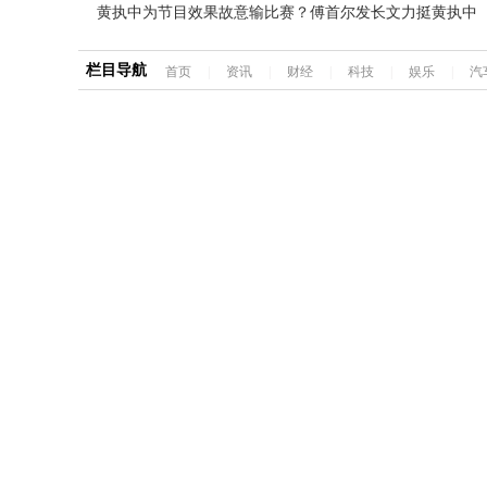
黄执中为节目效果故意输比赛？傅首尔发长文力挺黄执中
栏目导航
首页
|
资讯
|
财经
|
科技
|
娱乐
|
汽