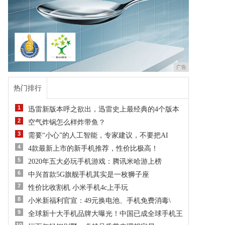
广告
热门排行
1
迅雷新版本呼之欲出，迅雷史上最经典的4个版本
2
空气炸锅怎么样炸带鱼？
3
需要“小心”的人工智能，专家建议，不要把AI
4
4款最新上市的新手机推荐，性价比极高！
5
​2020年五大必玩手机游戏：腾讯米哈游上榜
6
中兴首款5G旗舰手机其实是一枚狮子座
7
性价比收割机 小米手机4c上手玩
8
小米新福利官宣：49元换电池、手机免费消毒\
9
全球新十大手机品牌大曝光！中国已成全球手机王