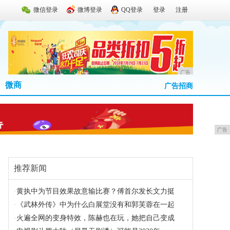
微信登录
微博登录
QQ登录
登录
注册
广告
微商
广告招商
广告
推荐新闻
·
黄执中为节目效果故意输比赛？傅首尔发长文力挺
·
《武林外传》中为什么白展堂没有和郭芙蓉在一起
·
火遍全网的变身特效，陈赫也在玩，她把自己变成