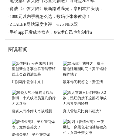
·
电视剧斗罗大陆（尽量无剧透）可能是2020年
·
肖战《斗罗大陆》最新路透曝光，拿剧本挡头顶，
·
1000元以内手机怎么选，数码小张来教你！
·
ZEALER网站深度测评：vivo NEX双
·
手机app开发成本盘点，0技术自己也能制作a
图说新闻
U你同行 云创未来丨
娱乐你问我答之：费玉清
碰瓷人气小鲜肉肖战后删
真人雪姨只比何书桓大2
爱情公寓5，子乔智商爆