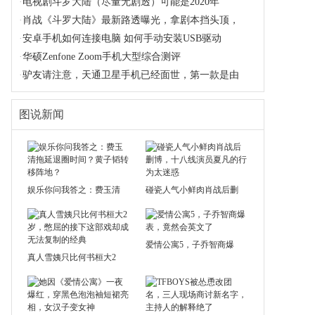
·
电视剧斗罗大陆（尽量无剧透）可能是2020年
·
肖战《斗罗大陆》最新路透曝光，拿剧本挡头顶，
·
安卓手机如何连接电脑 如何手动安装USB驱动
·
华硕Zenfone Zoom手机大型综合测评
·
驴友请注意，天通卫星手机已经面世，第一款是由
图说新闻
娱乐你问我答之：费玉清
碰瓷人气小鲜肉肖战后删
爱情公寓5，子乔智商爆
真人雪姨只比何书桓大2