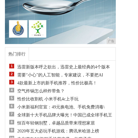
广告
热门排行
1
迅雷新版本呼之欲出，迅雷史上最经典的4个版本
2
需要“小心”的人工智能，专家建议，不要把AI
3
4款最新上市的新手机推荐，性价比极高！
4
空气炸锅怎么样炸带鱼？
5
性价比收割机 小米手机4c上手玩
6
小米新福利官宣：49元换电池、手机免费消毒\
7
全球新十大手机品牌大曝光！中国已成全球手机王
8
恒百年轻钢别墅，卓越品质带来理想家居
9
​2020年五大必玩手机游戏：腾讯米哈游上榜