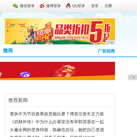
微信登录
微博登录
QQ登录
登录
注册
广告
微商
广告招商
广告
推荐新闻
·
黄执中为节目效果故意输比赛？傅首尔发长文力挺
·
《武林外传》中为什么白展堂没有和郭芙蓉在一起
·
火遍全网的变身特效，陈赫也在玩，她把自己变成