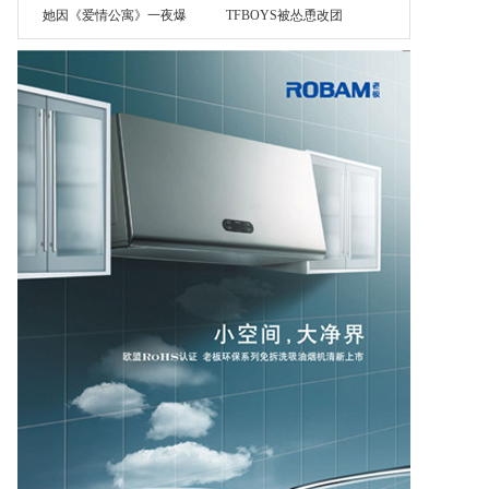
她因《爱情公寓》一夜爆
TFBOYS被怂恿改团