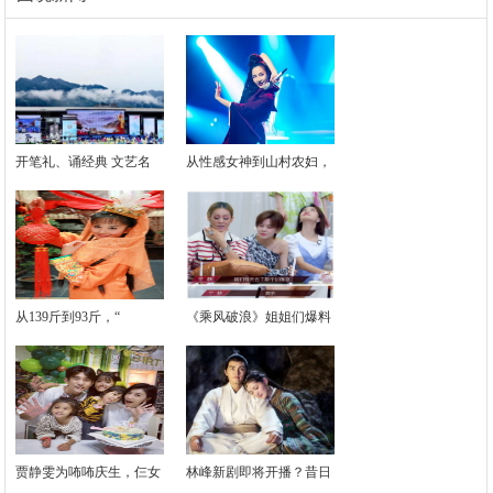
开笔礼、诵经典 文艺名
从性感女神到山村农妇，
从139斤到93斤，“
《乘风破浪》姐姐们爆料
贾静雯为咘咘庆生，仨女
林峰新剧即将开播？昔日