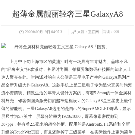
超薄金属靓丽轻奢三星GalaxyA8
阅读：606
2020年09月19日 04:07:31
来源：互联网
上月中下旬上海市区的黄浦江畔有一场具有年青魅力、品味不凡
的“轻奢主义”狂欢派对，各界时尚圈、拍摄界和数码科技圈的知名人士
达人聚齐在此。时尚派对的主人公便是三星电子产生的GalaxyA系列产
品全新升级大作GalaxyA8。这款手机上是三星电子专为追求完美时尚潮
流小资情调、精致生活的年青人设计方案的，有着5.8mm的一体金属材
料外壳，修容倒圆角激光切割超窄边框设计的GalaxyA8是三星史上最牛
薄的智能机。三星GalaxyA8选用的是自己的SuperAMOLED屏幕，显示
屏尺寸为5.7英寸，屏幕分辨率为1920x1080，屏幕像素密度做到
387ppi，并有着2.5毫米的超窄外框。配用的是Android5.1.1系统和全新
升级的TouchWiz页面，而且还除掉了二级菜单，在实际操作上更为简单