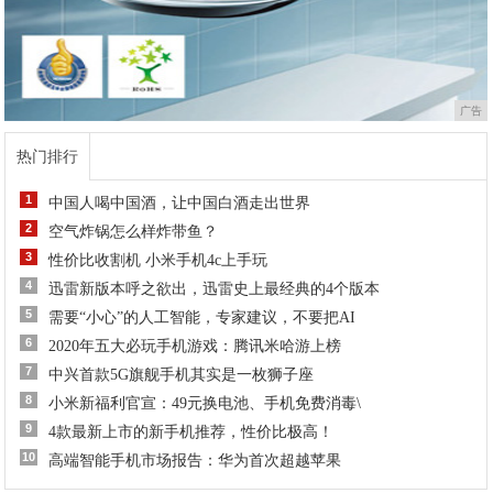
广告
热门排行
1
中国人喝中国酒，让中国白酒走出世界
2
空气炸锅怎么样炸带鱼？
3
性价比收割机 小米手机4c上手玩
4
迅雷新版本呼之欲出，迅雷史上最经典的4个版本
5
需要“小心”的人工智能，专家建议，不要把AI
6
​2020年五大必玩手机游戏：腾讯米哈游上榜
7
中兴首款5G旗舰手机其实是一枚狮子座
8
小米新福利官宣：49元换电池、手机免费消毒\
9
4款最新上市的新手机推荐，性价比极高！
10
高端智能手机市场报告：华为首次超越苹果