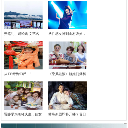
开笔礼、诵经典 文艺名
从性感女神到山村农妇，
从139斤到93斤，“
《乘风破浪》姐姐们爆料
贾静雯为咘咘庆生，仨女
林峰新剧即将开播？昔日