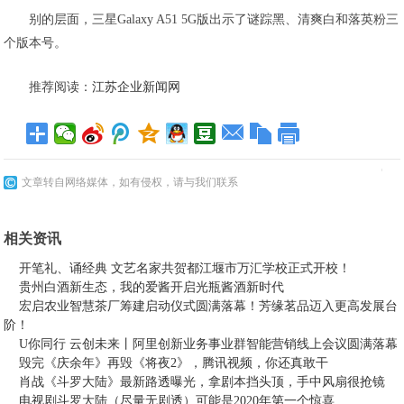
别的层面，三星Galaxy A51 5G版出示了谜踪黑、清爽白和落英粉三
个版本号。
推荐阅读：
江苏企业新闻网
文章转自网络媒体，如有侵权，请与我们联系
相关资讯
开笔礼、诵经典 文艺名家共贺都江堰市万汇学校正式开校！
贵州白酒新生态，我的爱酱开启光瓶酱酒新时代
宏启农业智慧茶厂筹建启动仪式圆满落幕！芳缘茗品迈入更高发展台
阶！
U你同行 云创未来丨阿里创新业务事业群智能营销线上会议圆满落幕
毁完《庆余年》再毁《将夜2》，腾讯视频，你还真敢干
肖战《斗罗大陆》最新路透曝光，拿剧本挡头顶，手中风扇很抢镜
电视剧斗罗大陆（尽量无剧透）可能是2020年第一个惊喜