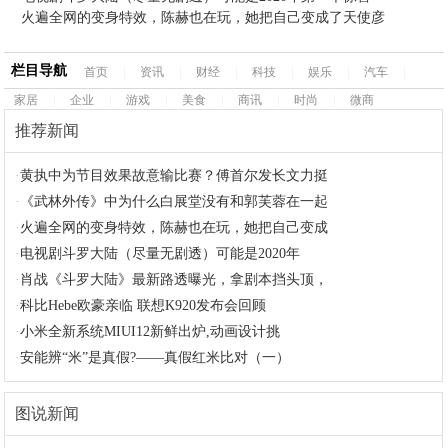
火遍全网的变身特效，陈赫也在玩，她把自己变成了天使彦
栏目导航
首页
|
资讯
|
财经
|
科技
|
娱乐
|
汽车
|
家居
|
企业
|
游戏
|
美食
|
商讯
|
时尚
|
微商
推荐新闻
·
黄执中为节目效果故意输比赛？傅首尔发长文力挺
·
《武林外传》中为什么白展堂没有和郭芙蓉在一起
·
火遍全网的变身特效，陈赫也在玩，她把自己变成
·
电视剧斗罗大陆（尽量无剧透）可能是2020年
·
肖战《斗罗大陆》最新路透曝光，拿剧本挡头顶，
·
科比Hebe欧豪亲临 联想K920发布会回顾
·
小米全新系统MIUI12新鲜出炉,动画设计挑
·
安能辨“米”是真假?——真假红米比对（一）
图说新闻