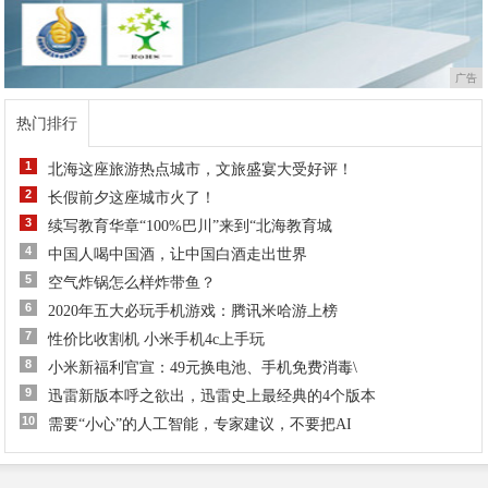
广告
热门排行
1
北海这座旅游热点城市，文旅盛宴大受好评！
2
长假前夕这座城市火了！
3
续写教育华章“100%巴川”来到“北海教育城
4
中国人喝中国酒，让中国白酒走出世界
5
空气炸锅怎么样炸带鱼？
6
​2020年五大必玩手机游戏：腾讯米哈游上榜
7
性价比收割机 小米手机4c上手玩
8
小米新福利官宣：49元换电池、手机免费消毒\
9
迅雷新版本呼之欲出，迅雷史上最经典的4个版本
10
需要“小心”的人工智能，专家建议，不要把AI