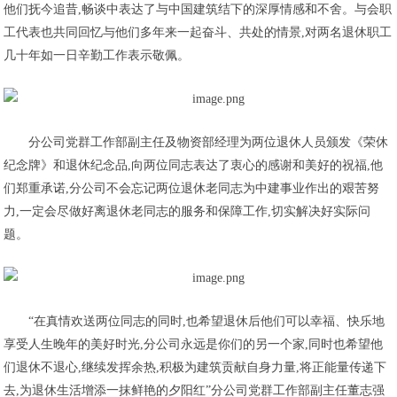
他们抚今追昔,畅谈中表达了与中国建筑结下的深厚情感和不舍。与会职
工代表也共同回忆与他们多年来一起奋斗、共处的情景,对两名退休职工
几十年如一日辛勤工作表示敬佩。
分公司党群工作部副主任及物资部经理为两位退休人员颁发《荣休
纪念牌》和退休纪念品,向两位同志表达了衷心的感谢和美好的祝福,他
们郑重承诺,分公司不会忘记两位退休老同志为中建事业作出的艰苦努
力,一定会尽做好离退休老同志的服务和保障工作,切实解决好实际问
题。
“在真情欢送两位同志的同时,也希望退休后他们可以幸福、快乐地
享受人生晚年的美好时光,分公司永远是你们的另一个家,同时也希望他
们退休不退心,继续发挥余热,积极为建筑贡献自身力量,将正能量传递下
去,为退休生活增添一抹鲜艳的夕阳红”分公司党群工作部副主任董志强