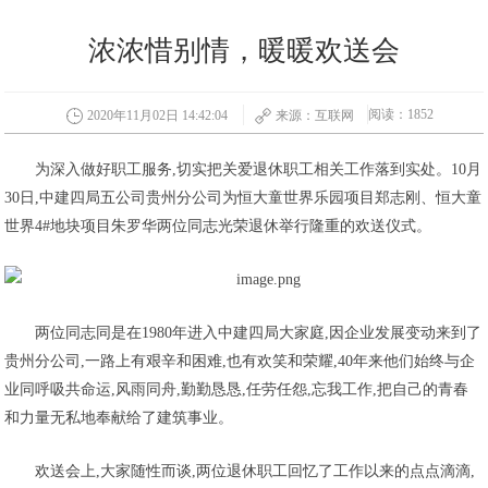
浓浓惜别情，暖暖欢送会
阅读：1852
2020年11月02日 14:42:04
来源：互联网
为深入做好职工服务,切实把关爱退休职工相关工作落到实处。10月
30日,中建四局五公司贵州分公司为恒大童世界乐园项目郑志刚、恒大童
世界4#地块项目朱罗华两位同志光荣退休举行隆重的欢送仪式。
两位同志同是在1980年进入中建四局大家庭,因企业发展变动来到了
贵州分公司,一路上有艰辛和困难,也有欢笑和荣耀,40年来他们始终与企
业同呼吸共命运,风雨同舟,勤勤恳恳,任劳任怨,忘我工作,把自己的青春
和力量无私地奉献给了建筑事业。
欢送会上,大家随性而谈,两位退休职工回忆了工作以来的点点滴滴,