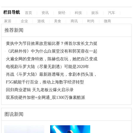
栏目导航
首页
|
资讯
|
财经
|
科技
|
娱乐
|
汽车
|
家居
|
企业
|
游戏
|
美食
|
商讯
|
时尚
|
微商
推荐新闻
·
黄执中为节目效果故意输比赛？傅首尔发长文力挺
·
《武林外传》中为什么白展堂没有和郭芙蓉在一起
·
火遍全网的变身特效，陈赫也在玩，她把自己变成
·
电视剧斗罗大陆（尽量无剧透）可能是2020年
·
肖战《斗罗大陆》最新路透曝光，拿剧本挡头顶，
·
F5G赋能千行百业，推动上海数字经济转型
·
回归商业逻辑 天九老板云爆火启示录
·
双系统硬件加密+全网通_双1300万像素酷派
图说新闻