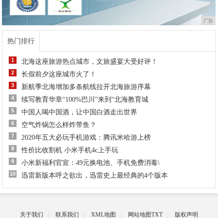
广告
热门排行
1
北海这座旅游热点城市，文旅盛宴大受好评！
2
长假前夕这座城市火了！
3
新航季北海增加多条航线拉开北海旅游序幕
4
续写教育华章“100%巴川”来到“北海教育城
5
中国人喝中国酒，让中国白酒走出世界
6
空气炸锅怎么样炸带鱼？
7
​2020年五大必玩手机游戏：腾讯米哈游上榜
8
性价比收割机 小米手机4c上手玩
9
小米新福利官宣：49元换电池、手机免费消毒\
10
迅雷新版本呼之欲出，迅雷史上最经典的4个版本
关于我们
|
联系我们
|
XML地图
|
网站地图
TXT
|
版权声明