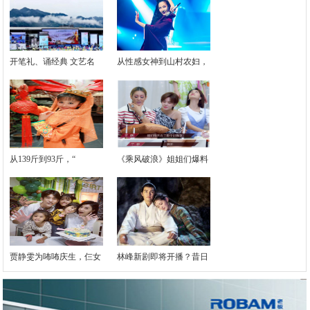
开笔礼、诵经典 文艺名
从性感女神到山村农妇，
从139斤到93斤，“
《乘风破浪》姐姐们爆料
贾静雯为咘咘庆生，仨女
林峰新剧即将开播？昔日