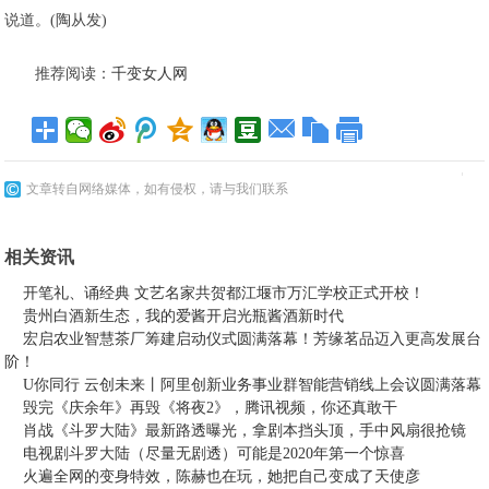
说道。(陶从发)
推荐阅读：
千变女人网
文章转自网络媒体，如有侵权，请与我们联系
相关资讯
开笔礼、诵经典 文艺名家共贺都江堰市万汇学校正式开校！
贵州白酒新生态，我的爱酱开启光瓶酱酒新时代
宏启农业智慧茶厂筹建启动仪式圆满落幕！芳缘茗品迈入更高发展台
阶！
U你同行 云创未来丨阿里创新业务事业群智能营销线上会议圆满落幕
毁完《庆余年》再毁《将夜2》，腾讯视频，你还真敢干
肖战《斗罗大陆》最新路透曝光，拿剧本挡头顶，手中风扇很抢镜
电视剧斗罗大陆（尽量无剧透）可能是2020年第一个惊喜
火遍全网的变身特效，陈赫也在玩，她把自己变成了天使彦