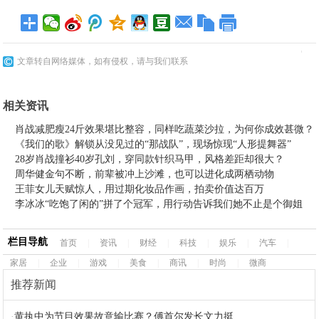
文章转自网络媒体，如有侵权，请与我们联系
相关资讯
肖战减肥瘦24斤效果堪比整容，同样吃蔬菜沙拉，为何你成效甚微？
《我们的歌》解锁从没见过的“那战队”，现场惊现“人形提舞器”
28岁肖战撞衫40岁孔刘，穿同款针织马甲，风格差距却很大？
周华健金句不断，前辈被冲上沙滩，也可以进化成两栖动物
王菲女儿天赋惊人，用过期化妆品作画，拍卖价值达百万
李冰冰“吃饱了闲的”拼了个冠军，用行动告诉我们她不止是个御姐
栏目导航
首页
|
资讯
|
财经
|
科技
|
娱乐
|
汽车
|
家居
|
企业
|
游戏
|
美食
|
商讯
|
时尚
|
微商
推荐新闻
·
黄执中为节目效果故意输比赛？傅首尔发长文力挺