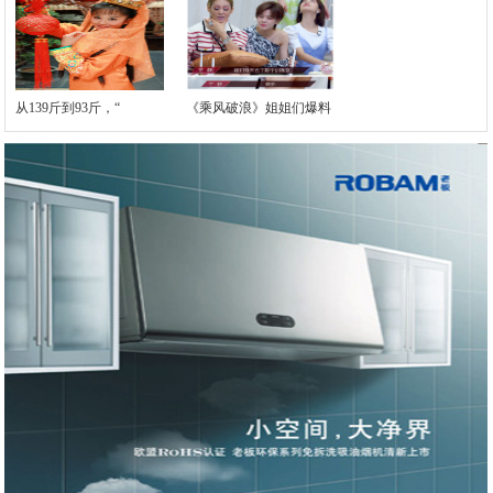
从139斤到93斤，“
《乘风破浪》姐姐们爆料