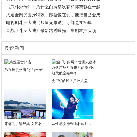
·
《武林外传》中为什么白展堂没有和郭芙蓉在一起
·
火遍全网的变身特效，陈赫也在玩，她把自己变成
·
电视剧斗罗大陆（尽量无剧透）可能是2020年
·
肖战《斗罗大陆》最新路透曝光，拿剧本挡头顶，
图说新闻
第五届贵州省"茅台王子
会“飞”的展？贵州六盘
开笔礼、诵经典 文艺名
从性感女神到山村农妇，