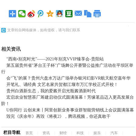
文章转自网络媒体，如有侵权，请与我们联系
相关资讯
“西南•别克时光”——2021年别克VVIP臻享会-贵阳站
第五届贵州省"茅台王子杯"广场舞公开赛暨公益推广活动在平坝区举
行
会“飞”的展？贵州六盘水万达广场举办银河幻影VR航天航空嘉年华
开笔礼、诵经典 文艺名家共贺都江堰市万汇学校正式开校！
贵州白酒新生态，我的爱酱开启光瓶酱酒新时代
宏启农业智慧茶厂筹建启动仪式圆满落幕！芳缘茗品迈入更高发展台
阶！
U你同行 云创未来丨阿里创新业务事业群智能营销线上会议圆满落幕
毁完《庆余年》再毁《将夜2》，腾讯视频，你还真敢干
栏目导航
首页
|
资讯
|
财经
|
科技
|
娱乐
|
汽车
|