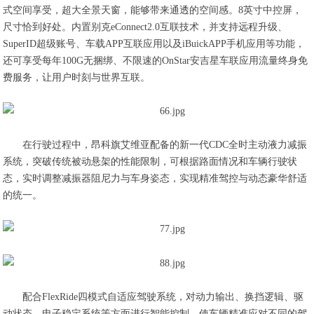
式空间享受，超大全景天窗，能够带来通透的空间感。8英寸中控屏，
尺寸恰到好处。内置别克eConnect2.0互联技术，并支持远程升级、
SuperID超级账号、车载APP互联应用以及iBuickAPP手机应用等功能，
还可享受每年100G无捆绑、不限速的OnStar安吉星车联应用流量终身免
费服务，让用户时刻与世界互联。
在行驶过程中，昂科旗艾维亚配备的新一代CDC全时主动液力减振
系统，突破传统被动悬架的性能限制，可根据路面情况和车辆行驶状
态，实时调整减振器阻尼力与车身姿态，实现精准驾控与动态豪华舒适
的统一。
配合FlexRide四模式自适应驾驶系统，对动力输出、换挡逻辑、驱
动状态、电子稳定系统等方面进行智能控制，使车辆精准应对不同的驾