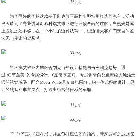
为了更好的了解这款基于别克旗下高档车型特别打造的汽车，活动
当天请到了专业讲师对昂科旗艾维亚进行细致全面的讲解，当然光是嘴
上说说远远不够，在一个小时的道路试驾中，也邀请大客户们亲自体验
它无与伦比的驾乘感。
昂科旗艾维亚内饰融合别克百年设计精髓与当今潮流趋势，通
过“细节至美”的专属设计、6座奢享空间。专属象牙白配色带给人纯洁无
暇的视觉感受，配合Moon-White月光白氛围灯，抱一体式座舱设计，灵
动的线条和丰富层次，打造出极富韵律感的车厢。
“2+2+2”三排6座布局，并且每排座位依次抬高，带来宽绰舒适剧院