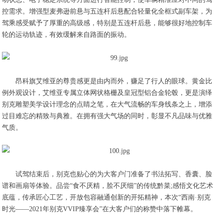
控需求。增强型麦弗逊前悬与五连杆后悬配合轻量化全框式副车架，为
驾乘感受赋予了厚重的高级感，特别是五连杆后悬，能够很好地控制车
轮的运动轨迹，有效缓解来自路面的振动。
昂科旗艾维亚的尊贵感更是由内而外，赚足了行人的眼球。黄金比
例外观设计，艾维亚专属立体网状格栅及皇冠型铝合金轮毂，更是演绎
别克雕塑美学设计理念的点睛之笔，在大气流畅的车身线条之上，增添
过目难忘的精致与典雅。在拥有强大气场的同时，彰显不凡品味与优雅
气质。
试驾结束后，别克也贴心的为大客户门准备了书法拓写、香囊、脸
谱和画扇等体验。品尝“食不厌精，脍不厌细”的传统黔菜;感悟文化艺术
底蕴，传承匠心工艺，开放包容融通创新的开拓精神，本次“西南·别克
时光——2021年别克VVIP臻享会”在大客户们的称赞中落下帷幕。