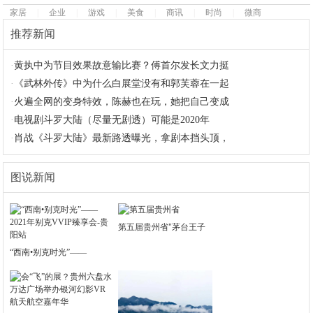
家居
|
企业
|
游戏
|
美食
|
商讯
|
时尚
|
微商
推荐新闻
·
黄执中为节目效果故意输比赛？傅首尔发长文力挺
·
《武林外传》中为什么白展堂没有和郭芙蓉在一起
·
火遍全网的变身特效，陈赫也在玩，她把自己变成
·
电视剧斗罗大陆（尽量无剧透）可能是2020年
·
肖战《斗罗大陆》最新路透曝光，拿剧本挡头顶，
图说新闻
第五届贵州省"茅台王子
“西南•别克时光”——