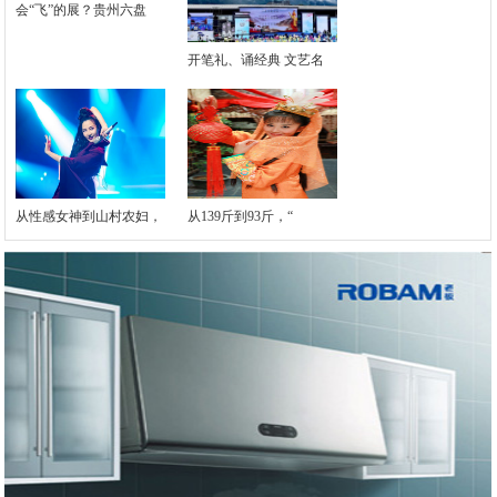
会“飞”的展？贵州六盘
开笔礼、诵经典 文艺名
从性感女神到山村农妇，
从139斤到93斤，“